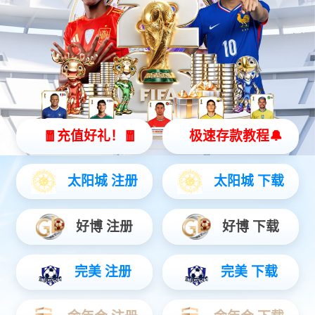
2019-05-05
喜迎“五一“劳动节，PA集团集团第四届职工运动会隆重举行
了解详情